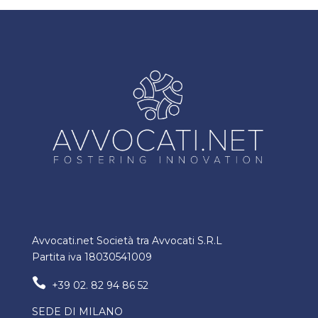
Avvocati.net Società tra Avvocati S.R.L
Partita iva 18030541009

+39 02. 82 94 86 52
SEDE DI MILANO