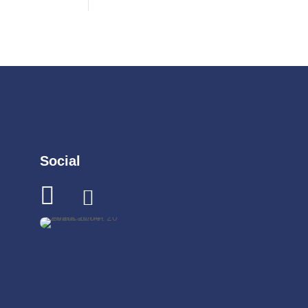
Social

