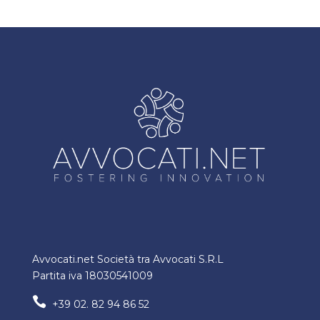
Avvocati.net Società tra Avvocati S.R.L
Partita iva 18030541009

+39 02. 82 94 86 52