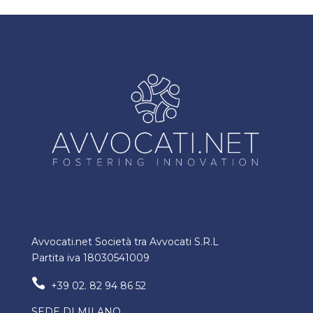
Avvocati.net Società tra Avvocati S.R.L
Partita iva 18030541009

+39 02. 82 94 86 52
SEDE DI MILANO