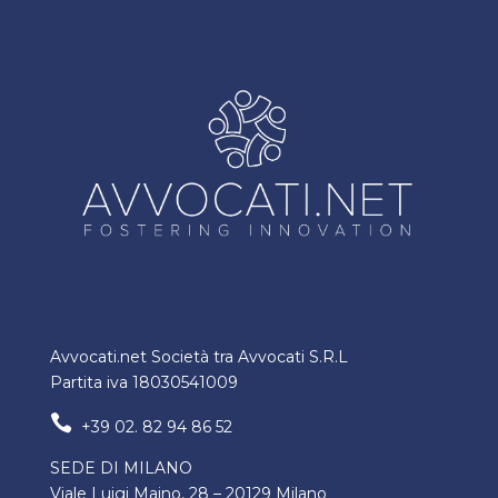
Avvocati.net Società tra Avvocati S.R.L
Partita iva 18030541009

+39 02. 82 94 86 52
SEDE DI MILANO
Viale Luigi Majno, 28 – 20129 Milano