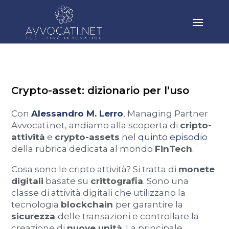
Crypto-asset: dizionario per l’uso
Con
Alessandro M. Lerro
, Managing Partner
Avvocati.net, andiamo alla scoperta di
cripto-
attività
e
crypto-assets
nel
quinto episodio
della rubrica dedicata al mondo
FinTech
.
Cosa sono le cripto attività? Si tratta di
monete
digitali
basate su
crittografia
. Sono una
classe di attività digitali che utilizzano la
tecnologia
blockchain
per garantire la
sicurezza
delle transazioni e controllare la
creazione di
nuove unità
. La principale