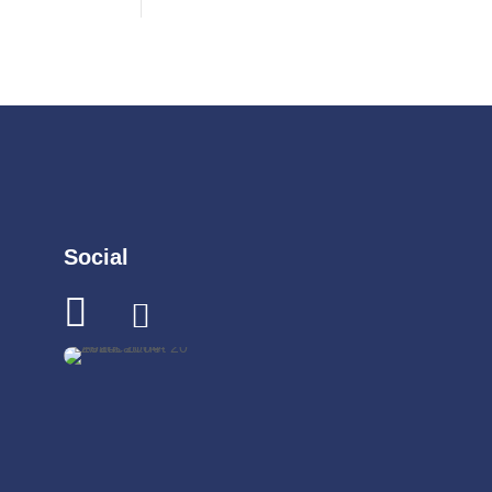
Social

