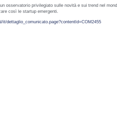
e un osservatorio privilegiato sulle novità e sui trend nel mon
zare così le startup emergenti.
tal/it/dettaglio_comunicato.page?contentId=COM2455