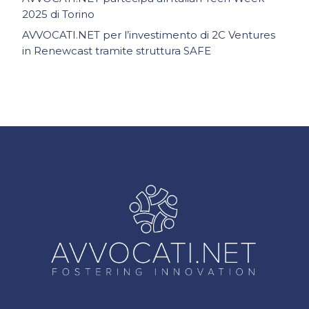
2025 di Torino
AVVOCATI.NET per l’investimento di 2C Ventures
in Renewcast tramite struttura SAFE