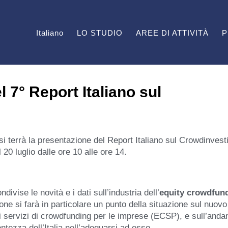
Italiano
LO STUDIO
AREE DI ATTIVITÀ
P
l 7° Report Italiano sul
si terrà la presentazione del Report Italiano sul Crowdinvest
 20 luglio dalle ore 10 alle ore 14.
ivise le novità e i dati sull’industria dell’
equity crowdfun
ione si farà in particolare un punto della situazione sul nuovo
di servizi di crowdfunding per le imprese (ECSP), e sull’and
ntezza dell’Italia nell’adeguarsi ad esso.