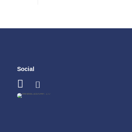
Social

